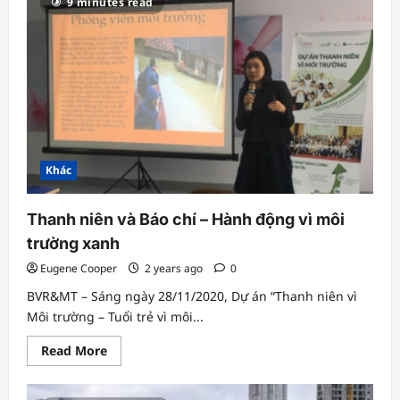
9 minutes read
ngập
úng
đô
thị,
tăng
lực
thích
ứng
với
biến
đổi
khí
hậu
Khác
Thanh niên và Báo chí – Hành động vì môi
trường xanh
Eugene Cooper
2 years ago
0
BVR&MT – Sáng ngày 28/11/2020, Dự án “Thanh niên vì
Môi trường – Tuổi trẻ vì môi...
Read
Read More
more
about
Thanh
niên