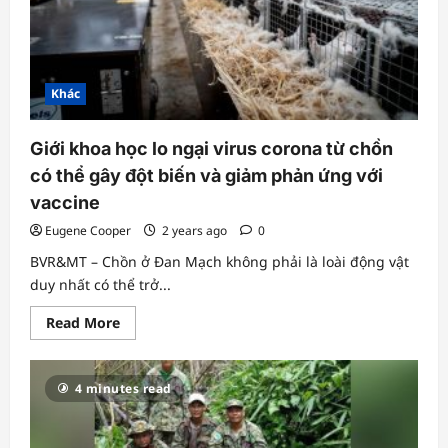
tại
cảng
và
sân
bay
Khác
Giới khoa học lo ngại virus corona từ chồn
có thể gây đột biến và giảm phản ứng với
vaccine
Eugene Cooper
2 years ago
0
BVR&MT – Chồn ở Đan Mạch không phải là loài động vật
duy nhất có thể trở...
Read
Read More
more
about
Giới
khoa
4 minutes read
học
lo
ngại
virus
corona