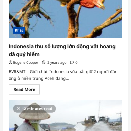
sau
10
năm
Khác
Indonesia thu số lượng lớn động vật hoang
dã quý hiếm
Eugene Cooper
2 years ago
0
BVR&MT – Giới chức Indonesia vừa bắt giữ 2 người đàn
ông ở miền trung Aceh đang...
Read
Read More
more
about
Indonesia
thu
12 minutes read
số
lượng
lớn
động
vật
hoang