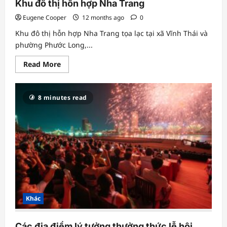
Khu đô thị hỗn hợp Nha Trang
City
Ninh
Eugene Cooper
12 months ago
0
Thuận
Khu đô thị hỗn hợp Nha Trang tọa lạc tại xã Vĩnh Thái và
phường Phước Long,...
Read
Read More
more
about
Khu
đô
8 minutes read
thị
hỗn
hợp
Nha
Trang
Khác
Các địa điểm lý tưởng thưởng thức lễ hội