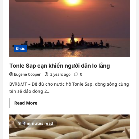
rõ
trách
nhiệm,
nghĩa
vụ
nộp
phí,
thuế
bảo
vệ
môi
Khác
trường
Tonle Sap cạn khiến người dân lo lắng
Eugene Cooper
2 years ago
0
BVR&MT – Để đủ cho nước hồ Tonle Sap, dòng sông cùng
tên sẽ đảo dòng 2...
Read
Read More
more
about
Tonle
Sap
4 minutes read
cạn
khiến
người
dân