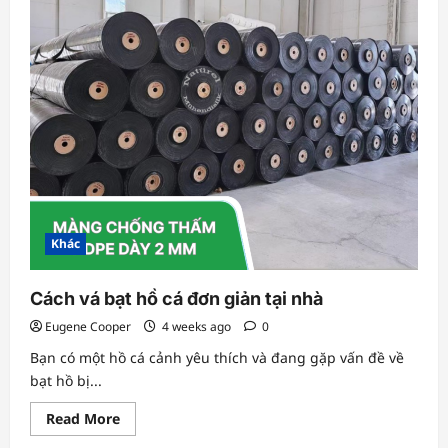
Khác
Cách vá bạt hồ cá đơn giản tại nhà
Eugene Cooper
4 weeks ago
0
Bạn có một hồ cá cảnh yêu thích và đang gặp vấn đề về
bạt hồ bị...
Read
Read More
more
about