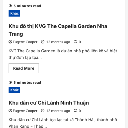
Cách
5 minutes read
vá
bạt
Khác
hồ
cá
đơn
Khu đô thị KVG The Capella Garden Nha
giản
tại
Trang
nhà
Eugene Cooper
12 months ago
0
KVG The Capella Garden là dự án nhà phố liền kề và biệt
thự đơn lập tọa...
Read
Read More
more
about
Khu
5 minutes read
đô
thị
Khác
KVG
The
Capella
Khu dân cư Chí Lành Ninh Thuận
Garden
Nha
Eugene Cooper
12 months ago
0
Trang
Khu dân cư Chí Lành tọa lạc tại xã Thành Hải, thành phố
Phan Rang – Tháp...