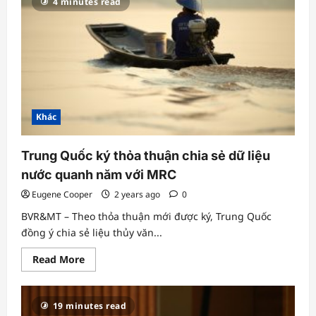
4 minutes read
môi
trường
và
các
nhà
vận
hành
đập
bắt
tay
dỡ
đập
Khác
cũ
và
củng
cố
Trung Quốc ký thỏa thuận chia sẻ dữ liệu
đập
mới
nước quanh năm với MRC
Eugene Cooper
2 years ago
0
BVR&MT – Theo thỏa thuận mới được ký, Trung Quốc
đồng ý chia sẻ liệu thủy văn...
Read
Read More
more
about
Trung
Quốc
19 minutes read
ký