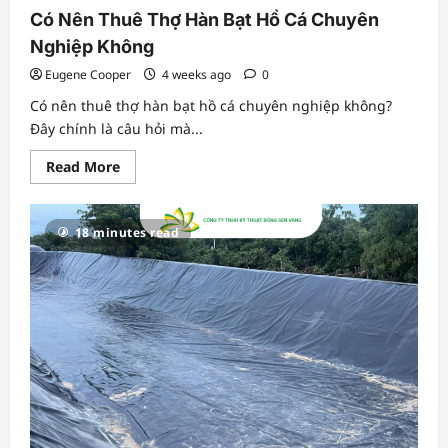
Có Nên Thuê Thợ Hàn Bạt Hồ Cá Chuyên
Nghiệp Không
Eugene Cooper
4 weeks ago
0
Có nên thuê thợ hàn bạt hồ cá chuyên nghiệp không?
Đây chính là câu hỏi mà...
Read
Read More
more
about
Có
Nên
18 minutes read
Thuê
Thợ
Hàn
Bạt
Hồ
Cá
Chuyên
Nghiệp
Không