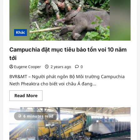
từ
chồn
có
thể
gây
đột
biến
Khác
và
giảm
phản
ứng
Campuchia đặt mục tiêu bảo tồn voi 10 năm
với
vaccine
tới
Eugene Cooper
2 years ago
0
BVR&MT – Người phát ngôn Bộ Môi trường Campuchia
Neth Pheaktra cho biết voi châu Á đang...
Read
Read More
more
about
Campuchia
đặt
6 minutes read
mục
tiêu
bảo
tồn
voi
10