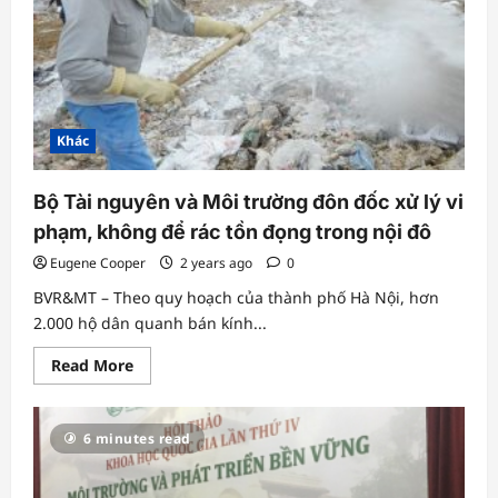
dã
quý
hiếm
Khác
Bộ Tài nguyên và Môi trường đôn đốc xử lý vi
phạm, không để rác tồn đọng trong nội đô
Eugene Cooper
2 years ago
0
BVR&MT – Theo quy hoạch của thành phố Hà Nội, hơn
2.000 hộ dân quanh bán kính...
Read
Read More
more
about
Bộ
Tài
6 minutes read
nguyên
và
Môi
trường