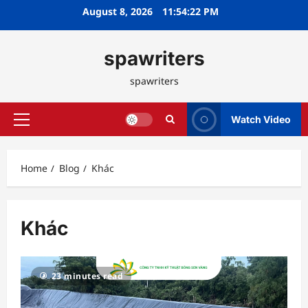
Skip
August 8, 2026
11:54:25 PM
to
content
spawriters
spawriters
Watch Video
Primary
Menu
Home
Blog
Khác
Khác
23 minutes read