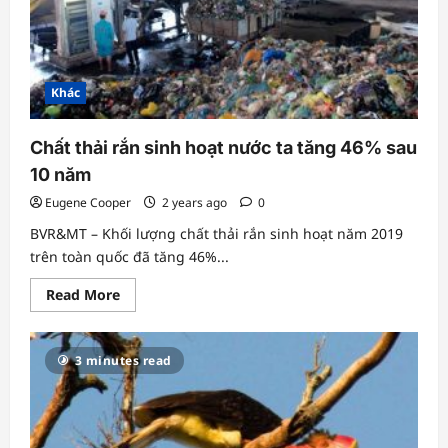
năm
tới
Khác
Chất thải rắn sinh hoạt nước ta tăng 46% sau
10 năm
Eugene Cooper
2 years ago
0
BVR&MT – Khối lượng chất thải rắn sinh hoạt năm 2019
trên toàn quốc đã tăng 46%...
Read
Read More
more
about
Chất
thải
3 minutes read
rắn
sinh
hoạt
nước
ta
tăng
46%