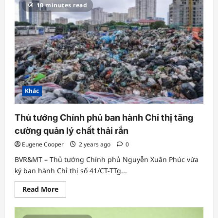
10 minutes read
và
Báo
chí
–
Hành
động
vì
môi
trường
xanh
Khác
Thủ tướng Chính phủ ban hành Chỉ thị tăng
cường quản lý chất thải rắn
Eugene Cooper
2 years ago
0
BVR&MT – Thủ tướng Chính phủ Nguyễn Xuân Phúc vừa
ký ban hành Chỉ thị số 41/CT-TTg...
Read
Read More
more
about
Thủ
tướng