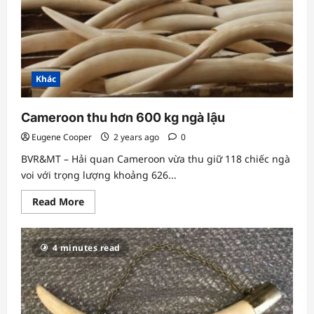
lo
lắng
Khác
Cameroon thu hơn 600 kg ngà lậu
Eugene Cooper
2 years ago
0
BVR&MT – Hải quan Cameroon vừa thu giữ 118 chiếc ngà
voi với trọng lượng khoảng 626...
Read
Read More
more
about
Cameroon
thu
4 minutes read
hơn
600
kg
ngà
lậu