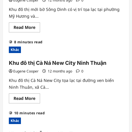
Eugene Cooper
12 months ago
0
Khu đô thị mới bờ Sông Dinh có vị trí tọa lạc tại phường
Mỹ Hương và...
Read
Read More
more
about
Sông
8 minutes read
Dinh:
Dự
Khác
án
khu
đô
Khu đô thị Cà Ná New City Ninh Thuận
thị
mới
Eugene Cooper
12 months ago
0
tại
Ninh
Khu đô thị Cà Ná New City tọa lạc tại đường ven biển
Thuận
Ninh Thuân, xã Cà...
Read
Read More
more
about
Khu
10 minutes read
đô
thị
Khác
Cà
Ná
New