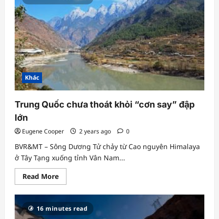
trình
diễn
của
2
đội
trong
đêm
khai
mạc
lễ
hội
Khác
pháo
hoa
Đà
Nẵng
Trung Quốc chưa thoát khỏi “cơn say” đập
lớn
Eugene Cooper
2 years ago
0
BVR&MT – Sông Dương Tử chảy từ Cao nguyên Himalaya
ở Tây Tạng xuống tỉnh Vân Nam...
Read
Read More
more
about
Trung
Quốc
16 minutes read
chưa
thoát