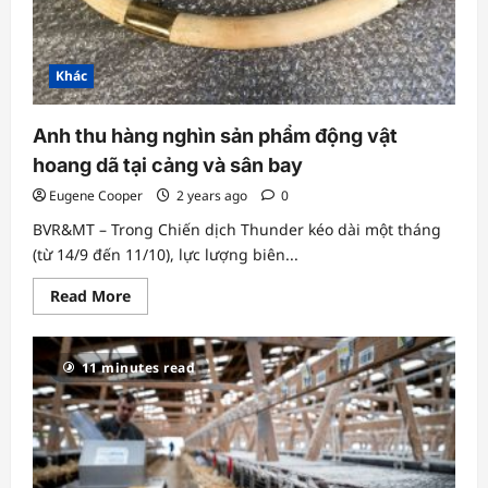
Khác
Anh thu hàng nghìn sản phẩm động vật
hoang dã tại cảng và sân bay
Eugene Cooper
2 years ago
0
BVR&MT – Trong Chiến dịch Thunder kéo dài một tháng
(từ 14/9 đến 11/10), lực lượng biên...
Read
Read More
more
about
Anh
thu
11 minutes read
hàng
nghìn
sản
phẩm
động
vật
hoang
dã