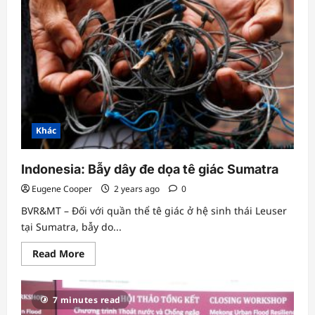
cứu
về
Môi
trường
được
công
bố
tại
Hội
thảo
khoa
học
quốc
Khác
gia
lần
thứ
IV
Indonesia: Bẫy dây đe dọa tê giác Sumatra
Eugene Cooper
2 years ago
0
BVR&MT – Đối với quần thể tê giác ở hệ sinh thái Leuser
tại Sumatra, bẫy do...
Read
Read More
more
about
Indonesia:
Bẫy
7 minutes read
dây
đe