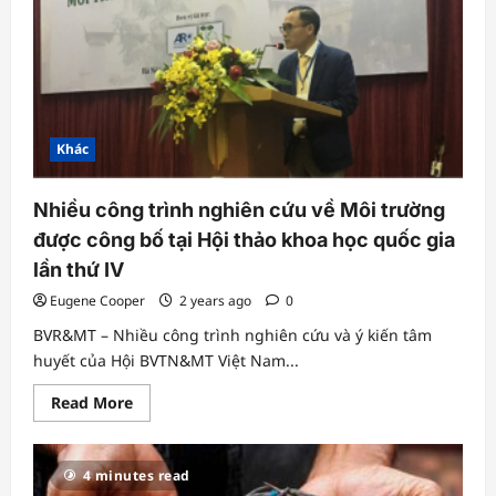
đôn
đốc
xử
lý
vi
phạm,
không
để
rác
tồn
Khác
đọng
trong
nội
đô
Nhiều công trình nghiên cứu về Môi trường
được công bố tại Hội thảo khoa học quốc gia
lần thứ IV
Eugene Cooper
2 years ago
0
BVR&MT – Nhiều công trình nghiên cứu và ý kiến ​​tâm
huyết của Hội BVTN&MT Việt Nam...
Read
Read More
more
about
Nhiều
công
4 minutes read
trình
nghiên