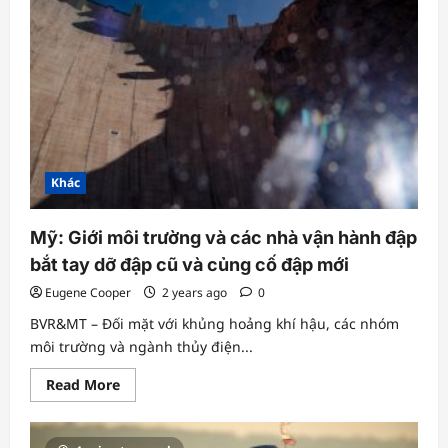
khỏi
“cơn
say”
đập
lớn
Khác
Mỹ: Giới môi trường và các nhà vận hành đập
bắt tay dỡ đập cũ và củng cố đập mới
Eugene Cooper
2 years ago
0
BVR&MT – Đối mặt với khủng hoảng khí hậu, các nhóm
môi trường và ngành thủy điện...
Read
Read More
more
about
Mỹ:
Giới