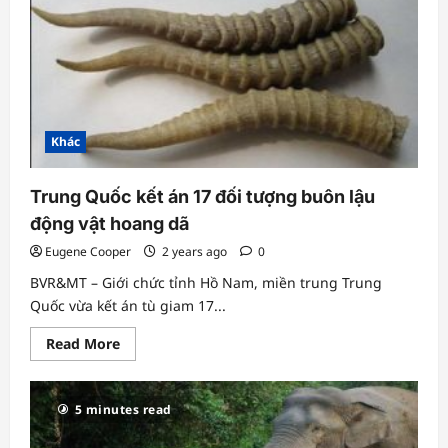
lan
tới
gần
đỉnh
Everest
Khác
Trung Quốc kết án 17 đối tượng buôn lậu
động vật hoang dã
Eugene Cooper
2 years ago
0
BVR&MT – Giới chức tỉnh Hồ Nam, miền trung Trung
Quốc vừa kết án tù giam 17...
Read
Read More
more
about
Trung
Quốc
5 minutes read
kết
án
17