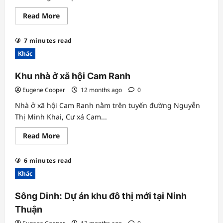
Read
Read More
more
about
Khu
7 minutes read
dân
cư
Khác
Chí
Lành
Ninh
Khu nhà ở xã hội Cam Ranh
Thuận
Eugene Cooper
12 months ago
0
Nhà ở xã hội Cam Ranh nằm trên tuyến đường Nguyễn
Thị Minh Khai, Cư xá Cam...
Read
Read More
more
about
Khu
6 minutes read
nhà
ở
Khác
xã
hội
Cam
Sông Dinh: Dự án khu đô thị mới tại Ninh
Ranh
Thuận