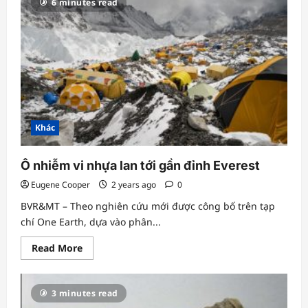
6 minutes read
dây
thành
tác
phẩm
nghệ
thuật
Khác
Ô nhiễm vi nhựa lan tới gần đỉnh Everest
Eugene Cooper
2 years ago
0
BVR&MT – Theo nghiên cứu mới được công bố trên tạp
chí One Earth, dựa vào phân...
Read
Read More
more
about
Ô
nhiễm
3 minutes read
vi
nhựa