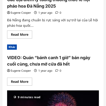
pháo hoa Đà Nẵng 2025
Eugene Cooper
1 year ago
0
Đà Nẵng đang chuẩn bị rực sáng với sự trở lại của Lễ hội
pháo hoa quốc...
Read
Read More
more
about
Các
Khác
địa
điểm
lý
VIDEO: Quán “bánh canh 1 giờ” bán ngày
tưởng
thưởng
cuối cùng, chưa mở cửa đã hết
thức
lễ
hội
Eugene Cooper
1 year ago
0
pháo
hoa
Đà
Read
Read More
Nẵng
more
2025
about
VIDEO:
Quán
9 minutes read
“bánh
canh
1