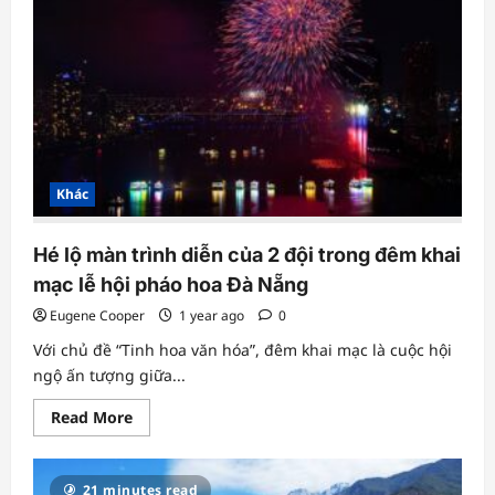
giờ”
bán
ngày
cuối
cùng,
chưa
mở
cửa
đã
hết
Khác
Hé lộ màn trình diễn của 2 đội trong đêm khai
mạc lễ hội pháo hoa Đà Nẵng
Eugene Cooper
1 year ago
0
Với chủ đề “Tinh hoa văn hóa”, đêm khai mạc là cuộc hội
ngộ ấn tượng giữa...
Read
Read More
more
about
Hé
lộ
21 minutes read
màn