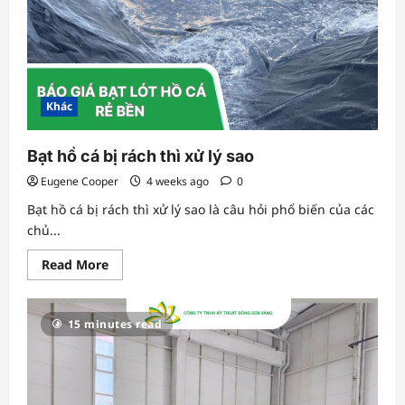
Khác
Bạt hồ cá bị rách thì xử lý sao
Eugene Cooper
4 weeks ago
0
Bạt hồ cá bị rách thì xử lý sao là câu hỏi phổ biến của các
chủ...
Read
Read More
more
about
Bạt
hồ
15 minutes read
cá
bị
rách
thì
xử
lý
sao