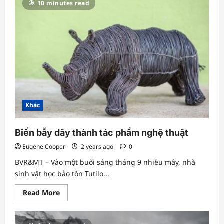
10 minutes read
Chính
phủ
ban
hành
Chỉ
thị
tăng
cường
quản
lý
chất
thải
rắn
Khác
Biến bẫy dây thành tác phẩm nghệ thuật
Eugene Cooper
2 years ago
0
BVR&MT – Vào một buổi sáng tháng 9 nhiều mây, nhà
sinh vật học bảo tồn Tutilo...
Read
Read More
more
about
Biến
bẫy