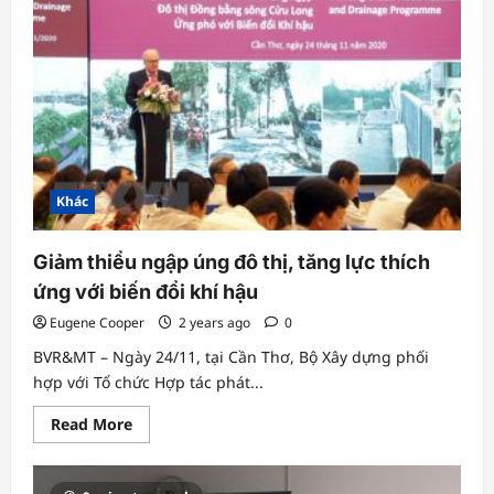
dọa
tê
giác
Sumatra
Khác
Giảm thiểu ngập úng đô thị, tăng lực thích
ứng với biến đổi khí hậu
Eugene Cooper
2 years ago
0
BVR&MT – Ngày 24/11, tại Cần Thơ, Bộ Xây dựng phối
hợp với Tổ chức Hợp tác phát...
Read
Read More
more
about
Giảm
thiểu