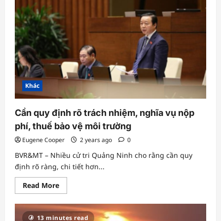
thỏa
thuận
chia
sẻ
dữ
liệu
nước
quanh
năm
với
MRC
Khác
Cần quy định rõ trách nhiệm, nghĩa vụ nộp
phí, thuế bảo vệ môi trường
Eugene Cooper
2 years ago
0
BVR&MT – Nhiều cử tri Quảng Ninh cho rằng cần quy
định rõ ràng, chi tiết hơn...
Read
Read More
more
about
Cần
quy
13 minutes read
định