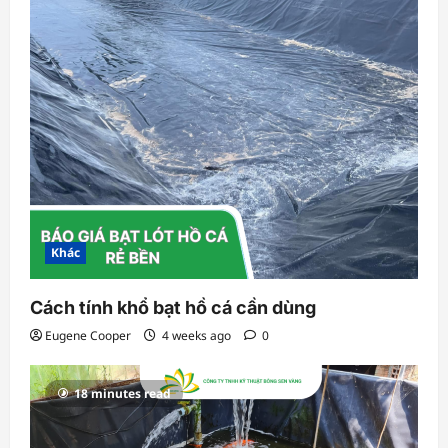
i
o
n
Khác
Cách tính khổ bạt hồ cá cần dùng
Eugene Cooper
4 weeks ago
0
18 minutes read