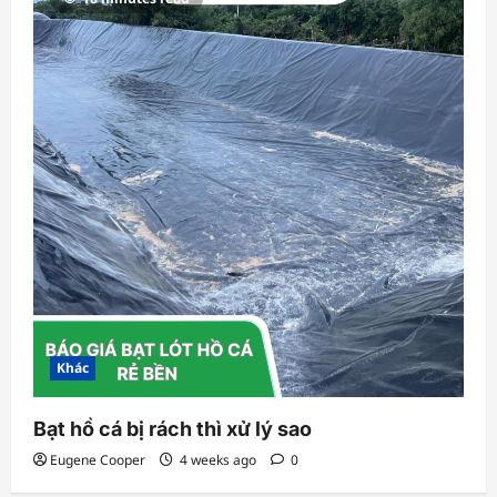
Khác
Bạt hồ cá bị rách thì xử lý sao
Eugene Cooper
4 weeks ago
0