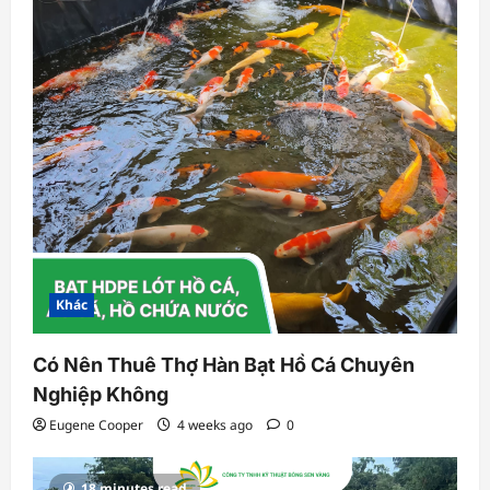
Khác
Có Nên Thuê Thợ Hàn Bạt Hồ Cá Chuyên
Nghiệp Không
Eugene Cooper
4 weeks ago
0
18 minutes read