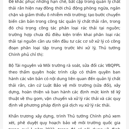
Để khắc phục những hạn chế, bất cập trong quản lý chất
thải rắn hiện nay đồng thời chủ động phòng ngừa, ngăn
chặn và giảm thiểu ô nhiễm môi trường; tạo bước chuyển
biến căn bản trong công tác quản lý chất thải rắn, trong
đó chú trọng công tác phân loại rác thải tại nguồn;
trường hợp chưa đủ điều kiện triển khai phân loại rác
thải tại nguồn cần ưu tiên đầu tư các cơ sở xử lý có công
đoạn phân loại tập trung trước khi xử lý, Thủ tướng
Chính phủ chỉ thị:
Bộ Tài nguyên và Môi trường rà soát, sửa đổi các VBQPPL
theo thẩm quyền hoặc trình cấp có thẩm quyền ban
hành các văn bản có nội dung liên quan đến quản lý chất
thải rắn, căn cứ Luật Bảo vệ môi trường (sửa đổi), xây
dựng, hoàn thiện và ban hành các định mức kinh tế kỹ
thuật về thu gom, vận chuyển và xử lý rác thải và các quy
định về phương pháp định giá dịch vụ xử lý rác thải.
Khẩn trương xây dựng, trình Thủ tướng Chính phủ xem
xét, phê duyệt quy hoạch bảo vệ môi trường quốc gia