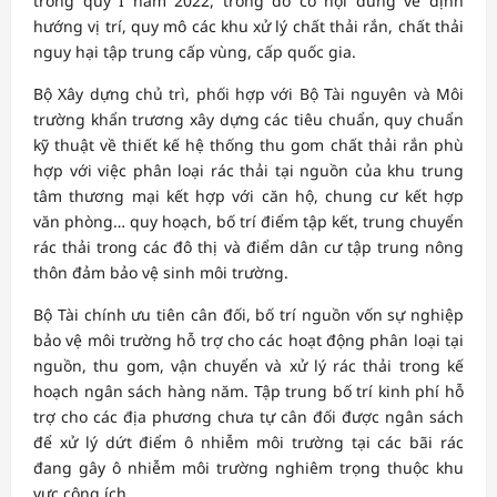
trong quý I năm 2022, trong đó có nội dung về định
hướng vị trí, quy mô các khu xử lý chất thải rắn, chất thải
nguy hại tập trung cấp vùng, cấp quốc gia.
Bộ Xây dựng chủ trì, phối hợp với Bộ Tài nguyên và Môi
trường khẩn trương xây dựng các tiêu chuẩn, quy chuẩn
kỹ thuật về thiết kế hệ thống thu gom chất thải rắn phù
hợp với việc phân loại rác thải tại nguồn của khu trung
tâm thương mại kết hợp với căn hộ, chung cư kết hợp
văn phòng… quy hoạch, bố trí điểm tập kết, trung chuyển
rác thải trong các đô thị và điểm dân cư tập trung nông
thôn đảm bảo vệ sinh môi trường.
Bộ Tài chính ưu tiên cân đối, bố trí nguồn vốn sự nghiệp
bảo vệ môi trường hỗ trợ cho các hoạt động phân loại tại
nguồn, thu gom, vận chuyển và xử lý rác thải trong kế
hoạch ngân sách hàng năm. Tập trung bố trí kinh phí hỗ
trợ cho các địa phương chưa tự cân đối được ngân sách
để xử lý dứt điểm ô nhiễm môi trường tại các bãi rác
đang gây ô nhiễm môi trường nghiêm trọng thuộc khu
vực công ích.