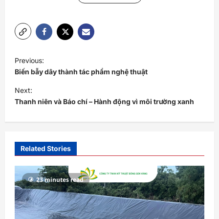
P
Previous:
o
Biến bẫy dây thành tác phẩm nghệ thuật
s
Next:
t
Thanh niên và Báo chí – Hành động vì môi trường xanh
n
a
v
Related Stories
i
g
23 minutes read
a
t