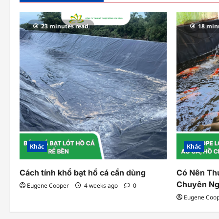
23 minutes read
18 min
Khác
Khác
Cách tính khổ bạt hồ cá cần dùng
Có Nên Th
Chuyên Ng
Eugene Cooper
4 weeks ago
0
Eugene Coo