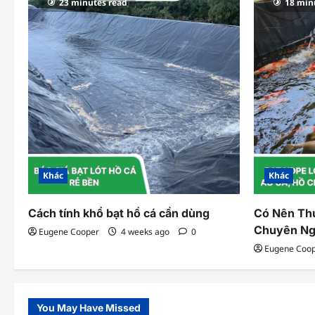
v
23 minutes read
18 min
i
g
a
t
i
o
Khác
Khác
n
Cách tính khổ bạt hồ cá cần dùng
Có Nên Th
Chuyên Ng
Eugene Cooper
4 weeks ago
0
Eugene Coo
You May Have Missed