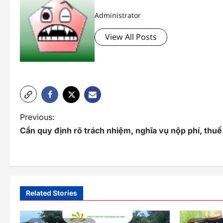
Administrator
View All Posts
P
Previous:
Cần quy định rõ trách nhiệm, nghĩa vụ nộp phí, thu
o
s
t
n
Related Stories
a