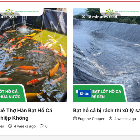
utes read
18 minutes read
Khác
uê Thợ Hàn Bạt Hồ Cá
Bạt hồ cá bị rách thì xử lý s
hiệp Không
Eugene Cooper
4 weeks ago
per
4 weeks ago
0