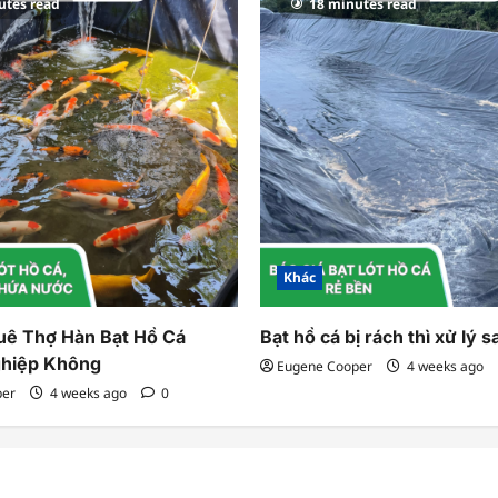
utes read
18 minutes read
Khác
uê Thợ Hàn Bạt Hồ Cá
Bạt hồ cá bị rách thì xử lý s
hiệp Không
Eugene Cooper
4 weeks ago
per
4 weeks ago
0