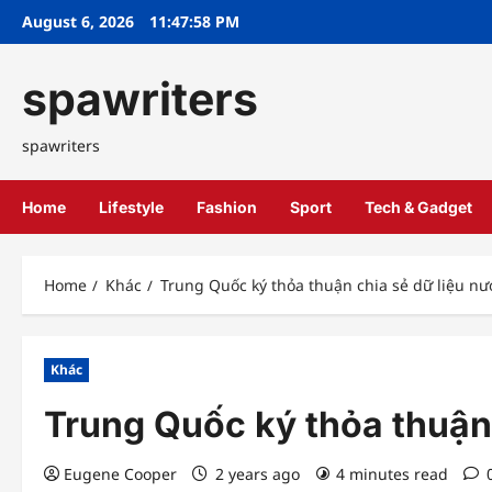
Skip
August 6, 2026
11:47:59 PM
to
content
spawriters
spawriters
Home
Lifestyle
Fashion
Sport
Tech & Gadget
Home
Khác
Trung Quốc ký thỏa thuận chia sẻ dữ liệu 
Khác
Trung Quốc ký thỏa thuận
Eugene Cooper
2 years ago
4 minutes read