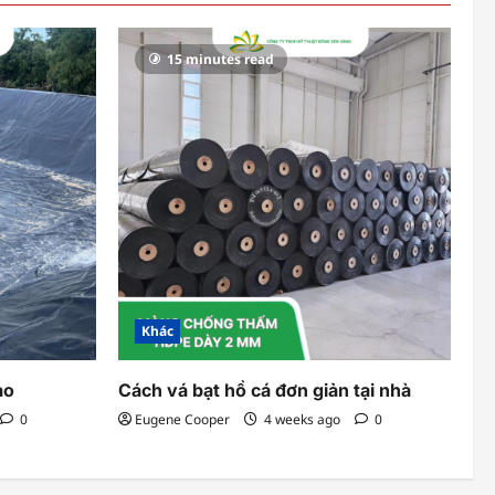
15 minutes read
Khác
ao
Cách vá bạt hồ cá đơn giản tại nhà
0
Eugene Cooper
4 weeks ago
0