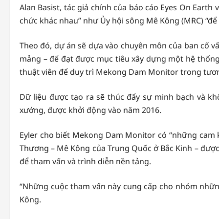
Alan Basist, tác giả chính của báo cáo Eyes On Earth
chức khác nhau” như Ủy hội sông Mê Kông (MRC) “để hỗ
Theo đó, dự án sẽ dựa vào chuyên môn của ban cố vấn
mảng – để đạt được mục tiêu xây dựng một hệ thống 
thuật viên để duy trì Mekong Dam Monitor trong tươn
Dữ liệu được tạo ra sẽ thúc đẩy sự minh bạch và k
xướng, được khởi động vào năm 2016.
Eyler cho biết Mekong Dam Monitor có “những cam k
Thương – Mê Kông của Trung Quốc ở Bắc Kinh – được đ
để tham vấn và trình diễn nền tảng.
“Những cuộc tham vấn này cung cấp cho nhóm những
Kông.