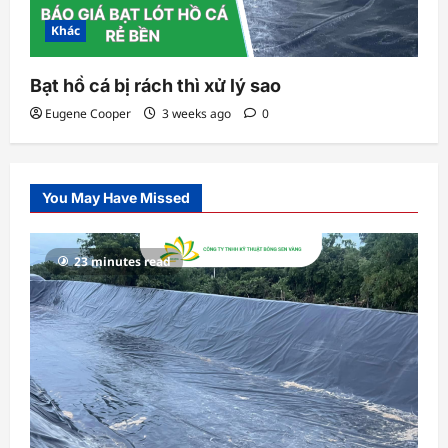
Khác
Bạt hồ cá bị rách thì xử lý sao
Eugene Cooper
3 weeks ago
0
You May Have Missed
23 minutes read