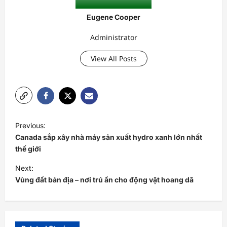
Eugene Cooper
Administrator
View All Posts
P
Previous:
o
Canada sắp xây nhà máy sản xuất hydro xanh lớn nhất
s
thế giới
t
Next:
Vùng đất bản địa – nơi trú ẩn cho động vật hoang dã
n
a
v