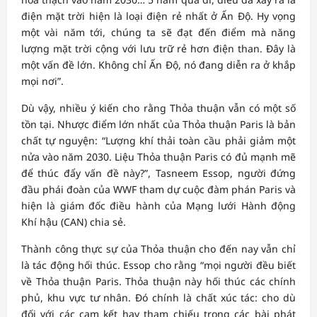
điện mặt trời hiện là loại điện rẻ nhất ở Ấn Độ. Hy vọng
một vài năm tới, chúng ta sẽ đạt đến điểm mà năng
lượng mặt trời cộng với lưu trữ rẻ hơn điện than. Đây là
một vấn đề lớn. Không chỉ Ấn Độ, nó đang diễn ra ở khắp
mọi nơi”.
Dù vậy, nhiều ý kiến cho rằng Thỏa thuận vẫn có một số
tồn tại. Nhược điểm lớn nhất của Thỏa thuận Paris là bản
chất tự nguyện: “Lượng khí thải toàn cầu phải giảm một
nửa vào năm 2030. Liệu Thỏa thuận Paris có đủ mạnh mẽ
để thúc đẩy vấn đề này?”, Tasneem Essop, người đứng
đầu phái đoàn của WWF tham dự cuộc đàm phán Paris và
hiện là giám đốc điều hành của Mạng lưới Hành động
Khí hậu (CAN) chia sẻ.
Thành công thực sự của Thỏa thuận cho đến nay vẫn chỉ
là tác động hối thúc. Essop cho rằng “mọi người đều biết
về Thỏa thuận Paris. Thỏa thuận này hối thúc các chính
phủ, khu vực tư nhân. Đó chính là chất xúc tác: cho dù
đối với các cam kết hay tham chiếu trong các bài phát