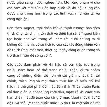
nước giàu sang nước nghèo hơn. Mở rộng phạm vi cho
các cam kết mới của Liên hợp quốc về khí hậu cũng cần
được chú trọng hơn trong các lĩnh vực như vận tải và
công nghiệp.
Còn theo Dagnet, “gói đoàn kết và thịnh vượng” bao gồm
thích ứng, tài chính, tổn thất và thiệt hại sẽ là “người kiến
tạo hoặc phá vỡ” trong vài năm tới. “Bởi chúng ta đi
không đủ nhanh, có sự tích tụ của các tác động khiến vấn
đề thích ứng, mất mát, thiệt hại ngày càng quan trọng và
trở thành vấn đề sống còn”.
Các cuộc đàm phán về khí hậu sẽ còn tiếp tục trong
nhiều năm hoặc có thể trong nhiều thập kỷ tới nhằm
củng cố những điểm tốt hơn về cắt giảm phát thải, tài
chính, thích ứng và mọi thách thức lớn về biến đổi khí
hậu mà thế giới phải đối mặt. Bản thân Thỏa thuận Paris
chỉ đơn giản là phát súng khởi đầu, ngay cả khi cuộc đua
hạn chế nhiệt độ toàn cầu tăng ở mức “dưới mức thấp” 2
độ C và “nỗ lực theo đuổi” mức 1,5 độ C là một vấn đề rất