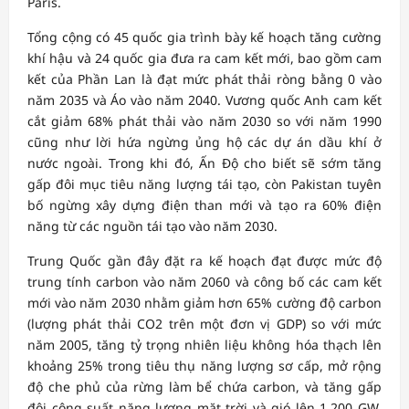
Paris.
Tổng cộng có 45 quốc gia trình bày kế hoạch tăng cường
khí hậu và 24 quốc gia đưa ra cam kết mới, bao gồm cam
kết của Phần Lan là đạt mức phát thải ròng bằng 0 vào
năm 2035 và Áo vào năm 2040. Vương quốc Anh cam kết
cắt giảm 68% phát thải vào năm 2030 so với năm 1990
cũng như lời hứa ngừng ủng hộ các dự án dầu khí ở
nước ngoài. Trong khi đó, Ấn Độ cho biết sẽ sớm tăng
gấp đôi mục tiêu năng lượng tái tạo, còn Pakistan tuyên
bố ngừng xây dựng điện than mới và tạo ra 60% điện
năng từ các nguồn tái tạo vào năm 2030.
Trung Quốc gần đây đặt ra kế hoạch đạt được mức độ
trung tính carbon vào năm 2060 và công bố các cam kết
mới vào năm 2030 nhằm giảm hơn 65% cường độ carbon
(lượng phát thải CO2 trên một đơn vị GDP) so với mức
năm 2005, tăng tỷ trọng nhiên liệu không hóa thạch lên
khoảng 25% trong tiêu thụ năng lượng sơ cấp, mở rộng
độ che phủ của rừng làm bể chứa carbon, và tăng gấp
đôi công suất năng lượng mặt trời và gió lên 1.200 GW.