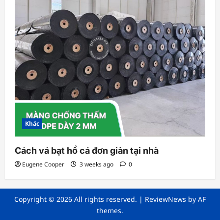
Khác
Cách vá bạt hồ cá đơn giản tại nhà
Eugene Cooper
3 weeks ago
0
Copyright © 2026 All rights reserved.
|
ReviewNews
by AF
themes.