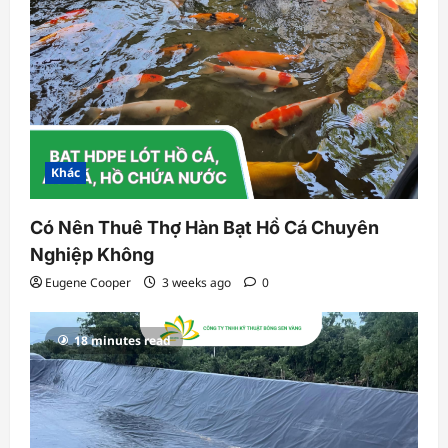
Khác
Có Nên Thuê Thợ Hàn Bạt Hồ Cá Chuyên
Nghiệp Không
Eugene Cooper
3 weeks ago
0
18 minutes read