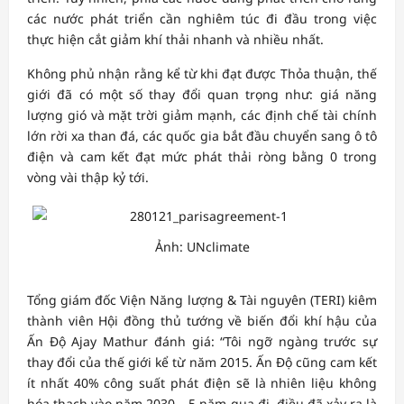
các nước phát triển cần nghiêm túc đi đầu trong việc
thực hiện cắt giảm khí thải nhanh và nhiều nhất.
Không phủ nhận rằng kể từ khi đạt được Thỏa thuận, thế
giới đã có một số thay đổi quan trọng như: giá năng
lượng gió và mặt trời giảm mạnh, các định chế tài chính
lớn rời xa than đá, các quốc gia bắt đầu chuyển sang ô tô
điện và cam kết đạt mức phát thải ròng bằng 0 trong
vòng vài thập kỷ tới.
Ảnh: UNclimate
Tổng giám đốc Viện Năng lượng & Tài nguyên (TERI) kiêm
thành viên Hội đồng thủ tướng về biến đổi khí hậu của
Ấn Độ Ajay Mathur đánh giá: “Tôi ngỡ ngàng trước sự
thay đổi của thế giới kể từ năm 2015. Ấn Độ cũng cam kết
ít nhất 40% công suất phát điện sẽ là nhiên liệu không
hóa thạch vào năm 2030… 5 năm qua đi, điều đã xảy ra là