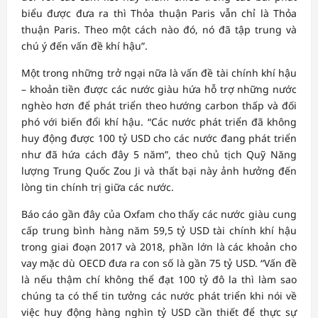
biểu được đưa ra thì Thỏa thuận Paris vẫn chỉ là Thỏa
thuận Paris. Theo một cách nào đó, nó đã tập trung và
chú ý đến vấn đề khí hậu”.
Một trong những trở ngại nữa là vấn đề tài chính khí hậu
– khoản tiền được các nước giàu hứa hỗ trợ những nước
nghèo hơn để phát triển theo hướng carbon thấp và đối
phó với biến đổi khí hậu. “Các nước phát triển đã không
huy động được 100 tỷ USD cho các nước đang phát triển
như đã hứa cách đây 5 năm”, theo chủ tịch Quỹ Năng
lượng Trung Quốc Zou Ji và thất bại này ảnh hưởng đến
lòng tin chính trị giữa các nước.
Báo cáo gần đây của Oxfam cho thấy các nước giàu cung
cấp trung bình hàng năm 59,5 tỷ USD tài chính khí hậu
trong giai đoạn 2017 và 2018, phần lớn là các khoản cho
vay mặc dù OECD đưa ra con số là gần 75 tỷ USD. “Vấn đề
là nếu thậm chí không thể đạt 100 tỷ đô la thì làm sao
chúng ta có thể tin tưởng các nước phát triển khi nói về
việc huy động hàng nghìn tỷ USD cần thiết để thực sự