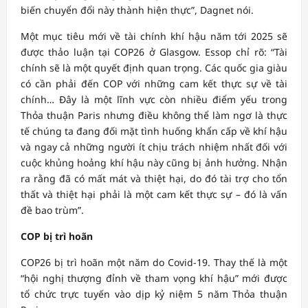
biến chuyển đổi này thành hiện thực”, Dagnet nói.
Một mục tiêu mới về tài chính khí hậu năm tới 2025 sẽ
được thảo luận tại COP26 ở Glasgow. Essop chỉ rõ: “Tài
chính sẽ là một quyết định quan trọng. Các quốc gia giàu
có cần phải đến COP với những cam kết thực sự về tài
chính… Đây là một lĩnh vực còn nhiều điểm yếu trong
Thỏa thuận Paris nhưng điều không thể làm ngơ là thực
tế chúng ta đang đối mặt tình huống khẩn cấp về khí hậu
và ngay cả những người ít chịu trách nhiệm nhất đối với
cuộc khủng hoảng khí hậu này cũng bị ảnh hưởng. Nhận
ra rằng đã có mất mát và thiệt hại, do đó tài trợ cho tổn
thất và thiệt hại phải là một cam kết thực sự – đó là vấn
đề bao trùm”.
COP bị trì hoãn
COP26 bị trì hoãn một năm do Covid-19. Thay thế là một
“hội nghị thượng đỉnh về tham vọng khí hậu” mới được
tổ chức trực tuyến vào dịp kỷ niệm 5 năm Thỏa thuận