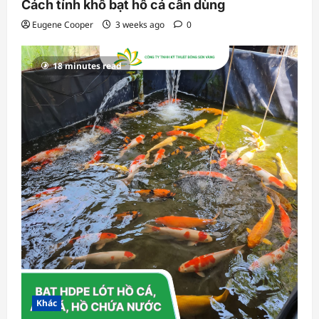
Cách tính khổ bạt hồ cá cần dùng
Eugene Cooper
3 weeks ago
0
18 minutes read
Khác