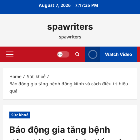
Skip
August 7, 2026
7:17:36 PM
to
content
spawriters
spawriters
Watch Video
Primary
Menu
Home
Sức khoẻ
Báo động gia tăng bệnh động kiinh và cách điều trị hiệu
quả
Sức khoẻ
Báo động gia tăng bệnh