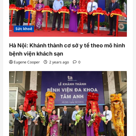
Sức khoẻ
Hà Nội: Khánh thành cơ sở y tế theo mô hình
bệnh viện khách sạn
Eugene Cooper
2 years ago
0