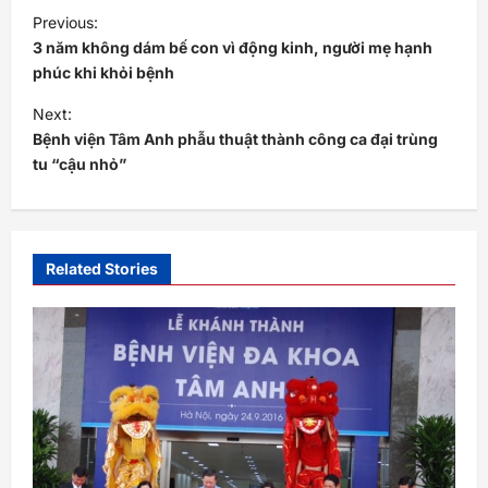
P
Previous:
o
3 năm không dám bế con vì động kinh, người mẹ hạnh
s
phúc khi khỏi bệnh
t
Next:
Bệnh viện Tâm Anh phẫu thuật thành công ca đại trùng
n
tu “cậu nhỏ”
a
v
i
Related Stories
g
a
t
i
o
n