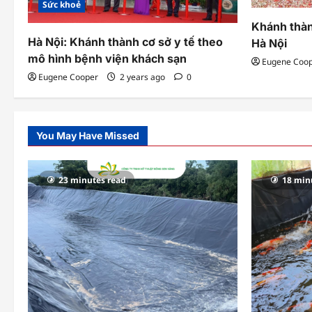
Sức khoẻ
t
Khánh thàn
i
Hà Nội: Khánh thành cơ sở y tế theo
Hà Nội
o
mô hình bệnh viện khách sạn
Eugene Coo
Eugene Cooper
2 years ago
0
n
You May Have Missed
23 minutes read
18 min