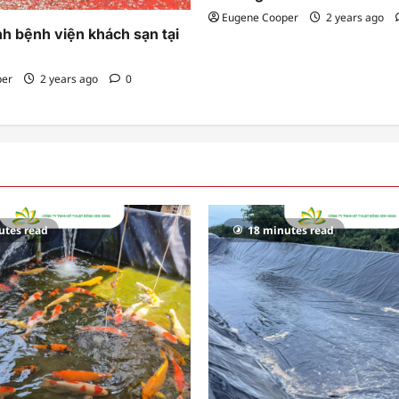
Eugene Cooper
2 years ago
h bệnh viện khách sạn tại
per
2 years ago
0
utes read
18 minutes read