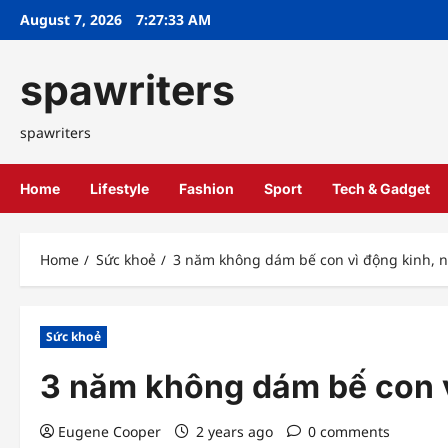
Skip
August 7, 2026
7:27:34 AM
to
content
spawriters
spawriters
Home
Lifestyle
Fashion
Sport
Tech & Gadget
Home
Sức khoẻ
3 năm không dám bế con vì động kinh, 
Sức khoẻ
3 năm không dám bế con v
Eugene Cooper
2 years ago
0 comments