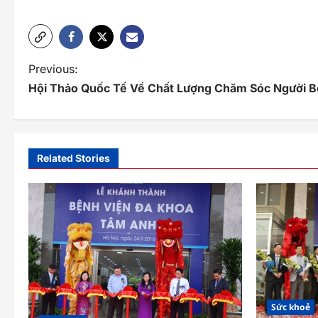
P
Previous:
Hội Thảo Quốc Tế Về Chất Lượng Chăm Sóc Người 
o
s
t
Related Stories
n
a
v
i
g
a
Sức khoẻ