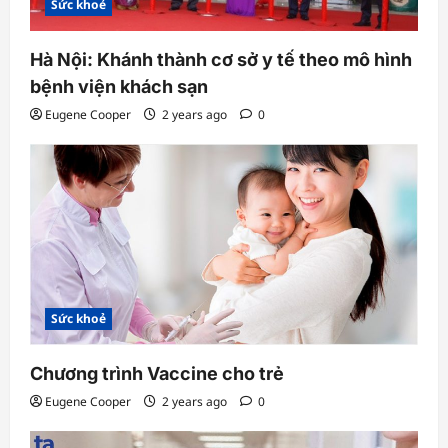
Sức khoẻ
Hà Nội: Khánh thành cơ sở y tế theo mô hình
bệnh viện khách sạn
Eugene Cooper
2 years ago
0
Sức khoẻ
Chương trình Vaccine cho trẻ
Eugene Cooper
2 years ago
0