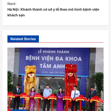
s
Next:
t
Hà Nội: Khánh thành cơ sở y tế theo mô hình bệnh viện
khách sạn
n
a
v
i
Related Stories
g
a
t
i
o
n