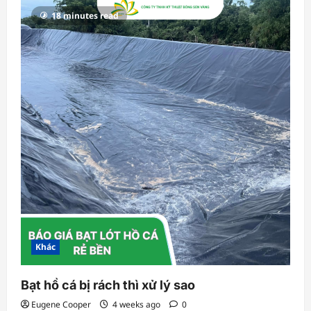
18 minutes read
Khác
Bạt hồ cá bị rách thì xử lý sao
Eugene Cooper
4 weeks ago
0