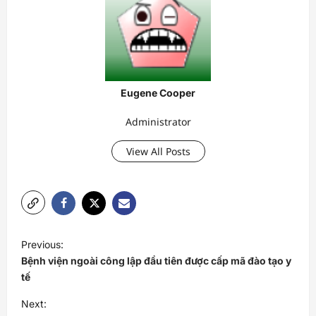
Eugene Cooper
Administrator
View All Posts
P
Previous:
o
Bệnh viện ngoài công lập đầu tiên được cấp mã đào tạo y
s
tế
t
Next: