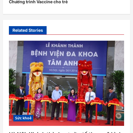
Chương trình Vaccine cho trẻ
n
a
v
i
Related Stories
g
a
t
i
o
n
Sức khoẻ