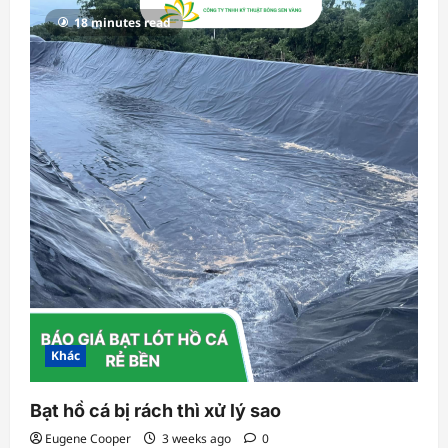
18 minutes read
Khác
Bạt hồ cá bị rách thì xử lý sao
Eugene Cooper
3 weeks ago
0