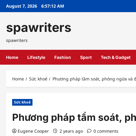
Skip
August 7, 2026
6:57:13 AM
to
content
spawriters
spawriters
Home
Lifestyle
Fashion
Sport
Tech & Gadget
Home
Sức khoẻ
Phương pháp tầm soát, phòng ngừa và đi
Sức khoẻ
Phương pháp tầm soát, phò
Eugene Cooper
2 years ago
0 comments