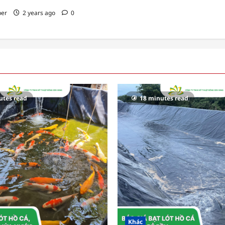
per
2 years ago
0
utes read
18 minutes read
Khác