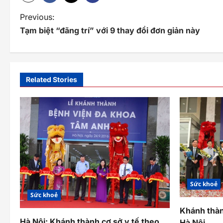
P
Previous:
Tạm biệt “đãng trí” với 9 thay đổi đơn giản này
o
s
t
Related Stories
n
a
v
i
g
a
Sức khoẻ
Sức khoẻ
t
Khánh thàn
i
Hà Nội: Khánh thành cơ sở y tế theo
Hà Nội