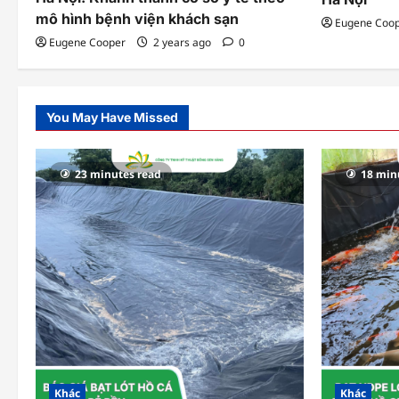
o
mô hình bệnh viện khách sạn
Eugene Coo
Eugene Cooper
2 years ago
0
n
You May Have Missed
23 minutes read
18 min
Khác
Khác