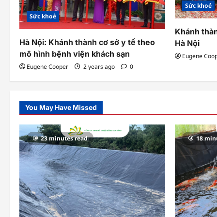
t
Sức khoẻ
Sức khoẻ
i
Khánh thàn
o
Hà Nội: Khánh thành cơ sở y tế theo
Hà Nội
mô hình bệnh viện khách sạn
n
Eugene Coo
Eugene Cooper
2 years ago
0
You May Have Missed
23 minutes read
18 min