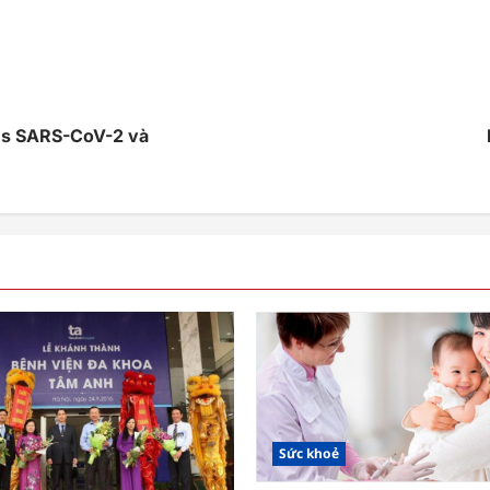
us SARS-CoV-2 và
Sức khoẻ