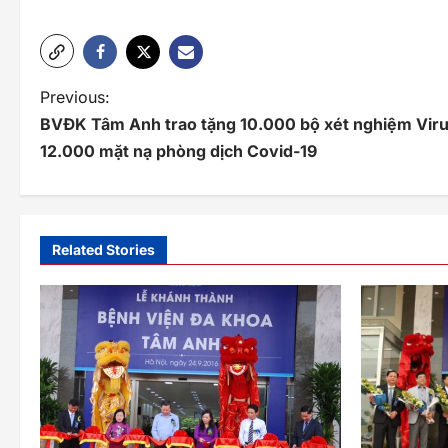
P
Previous:
BVĐK Tâm Anh trao tặng 10.000 bộ xét nghiệm Vir
o
12.000 mặt nạ phòng dịch Covid-19
s
t
n
Related Stories
a
v
i
g
a