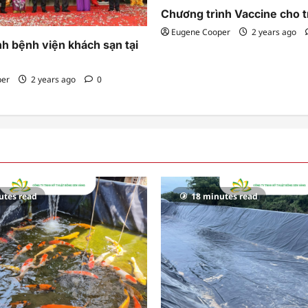
Chương trình Vaccine cho t
Eugene Cooper
2 years ago
h bệnh viện khách sạn tại
per
2 years ago
0
utes read
18 minutes read