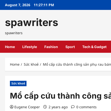
Skip
August 7, 2026
11:27:12 PM
to
content
spawriters
spawriters
Home
Lifestyle
Fashion
Sport
Tech & Gadget
Home
Sức khoẻ
Mổ cấp cứu thành công sản phụ rau bám
Sức khoẻ
Mổ cấp cứu thành công sả
Eugene Cooper
2 years ago
0 comments