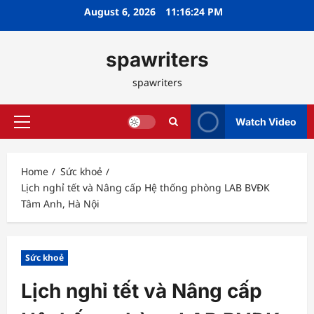
Skip
August 6, 2026
11:16:25 PM
to
content
spawriters
spawriters
Watch Video
Primary
Menu
Home
Sức khoẻ
Lịch nghỉ tết và Nâng cấp Hệ thống phòng LAB BVĐK
Tâm Anh, Hà Nội
Sức khoẻ
Lịch nghỉ tết và Nâng cấp