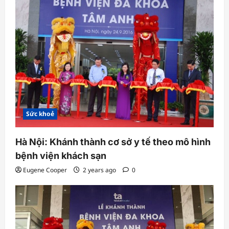
i
o
n
Sức khoẻ
Hà Nội: Khánh thành cơ sở y tế theo mô hình
bệnh viện khách sạn
Eugene Cooper
2 years ago
0