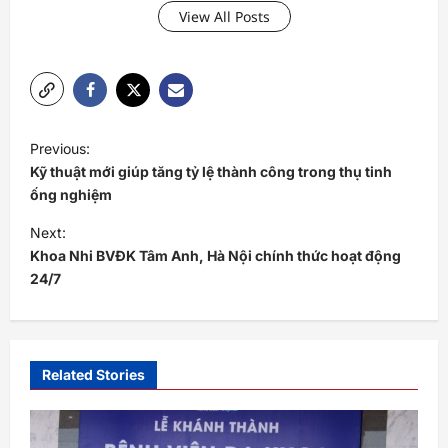
View All Posts
P
Previous:
o
Kỹ thuật mới giúp tăng tỷ lệ thành công trong thụ tinh
s
ống nghiệm
t
Next:
Khoa Nhi BVĐK Tâm Anh, Hà Nội chính thức hoạt động
n
24/7
a
v
i
Related Stories
g
a
t