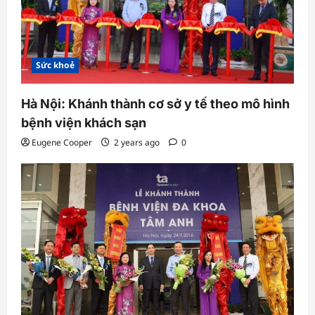
Sức khoẻ
Hà Nội: Khánh thành cơ sở y tế theo mô hình
bệnh viện khách sạn
Eugene Cooper
2 years ago
0