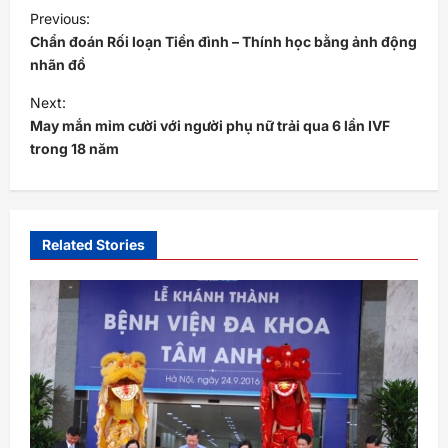
P
Previous:
o
Chẩn đoán Rối loạn Tiền đình – Thính học bằng ảnh động
s
nhãn đồ
t
Next:
May mắn mỉm cười với người phụ nữ trải qua 6 lần IVF
n
trong 18 năm
a
v
i
Related Stories
g
a
t
i
o
n