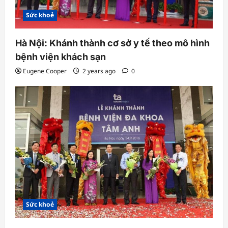
Sức khoẻ
Hà Nội: Khánh thành cơ sở y tế theo mô hình
bệnh viện khách sạn
Eugene Cooper
2 years ago
0
Sức khoẻ