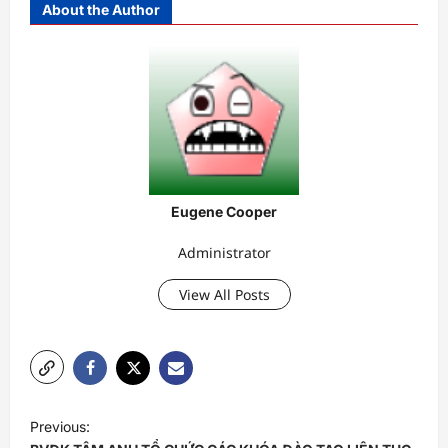
About the Author
Eugene Cooper
Administrator
View All Posts
P
Previous:
o