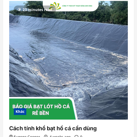
23 minutes read
Khác
Cách tính khổ bạt hồ cá cần dùng
Eugene Cooper
4 weeks ago
0