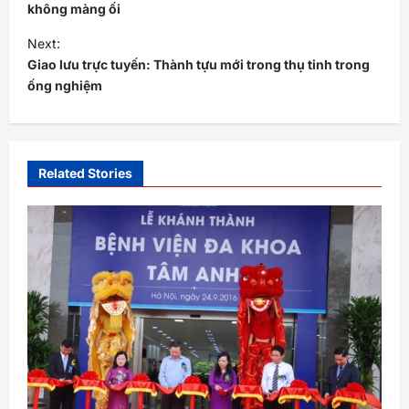
s
không màng ối
t
Next:
Giao lưu trực tuyến: Thành tựu mới trong thụ tinh trong
n
ống nghiệm
a
v
i
Related Stories
g
a
t
i
o
n