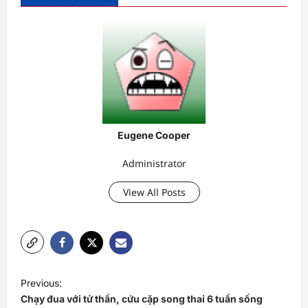
Eugene Cooper
Administrator
View All Posts
P
Previous:
o
Chạy đua với tử thần, cứu cặp song thai 6 tuần sống