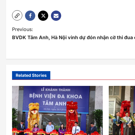
P
Previous:
BVDK Tâm Anh, Hà Nội vinh dự đón nhận cờ thi đua 
o
s
t
n
Related Stories
a
v
i
g
a