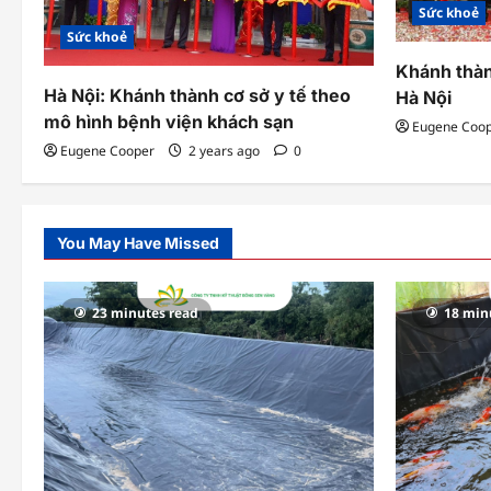
t
Sức khoẻ
Sức khoẻ
i
Khánh thàn
o
Hà Nội: Khánh thành cơ sở y tế theo
Hà Nội
mô hình bệnh viện khách sạn
n
Eugene Coo
Eugene Cooper
2 years ago
0
You May Have Missed
23 minutes read
18 min