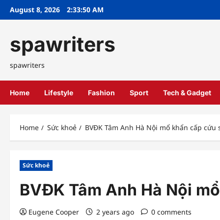
Skip
August 8, 2026
2:33:51 AM
to
content
spawriters
spawriters
Home
Lifestyle
Fashion
Sport
Tech & Gadget
Home
Sức khoẻ
BVĐK Tâm Anh Hà Nội mổ khẩn cấp cứu s
Sức khoẻ
BVĐK Tâm Anh Hà Nội mổ 
Eugene Cooper
2 years ago
0 comments