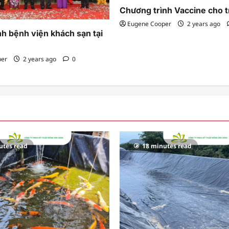
Chương trình Vaccine cho t
Eugene Cooper
2 years ago
h bệnh viện khách sạn tại
per
2 years ago
0
utes read
18 minutes read