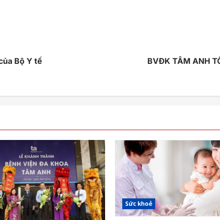
của Bộ Y tế
BVĐK TÂM ANH T
Sức khoẻ