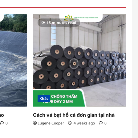
15 minutes read
Khác
ao
Cách vá bạt hồ cá đơn giản tại nhà
0
Eugene Cooper
4 weeks ago
0