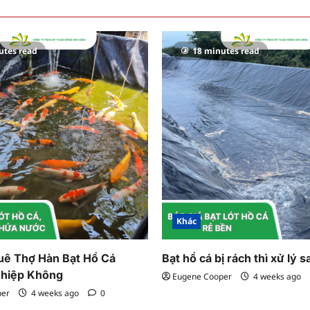
utes read
18 minutes read
Khác
uê Thợ Hàn Bạt Hồ Cá
Bạt hồ cá bị rách thì xử lý s
hiệp Không
Eugene Cooper
4 weeks ago
per
4 weeks ago
0