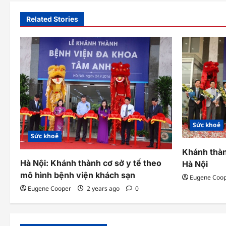
t
Related Stories
n
a
v
i
g
a
Sức khoẻ
Sức khoẻ
t
Khánh thàn
i
Hà Nội: Khánh thành cơ sở y tế theo
Hà Nội
o
mô hình bệnh viện khách sạn
Eugene Coo
Eugene Cooper
2 years ago
0
n