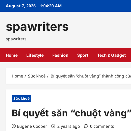
Skip
August 7, 2026
1:04:21 AM
to
content
spawriters
spawriters
Home
Lifestyle
Fashion
Sport
Tech & Gadget
Home
Sức khoẻ
Bí quyết săn “chuột vàng” thành công 
Sức khoẻ
Bí quyết săn “chuột vàng
Eugene Cooper
2 years ago
0 comments