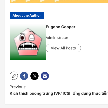
About the Author
Eugene Cooper
Administrator
View All Posts
P
Previous:
Kích thích buồng trứng IVF/ ICSI: Ứng dụng thực tiễ
o
s