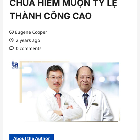
CHỮA HIẾM MUỘN TỶ LỆ
THÀNH CÔNG CAO
Eugene Cooper
2 years ago
0 comments
About the Author