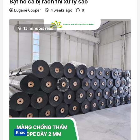
Bạt hồ cá bị rách thì xử lý sao
Eugene Cooper
4 weeks ago
0
15 minutes read
Khác