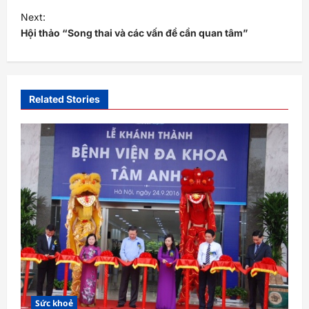
s
Next:
t
Hội thảo “Song thai và các vấn đề cần quan tâm”
n
a
v
Related Stories
i
g
a
t
i
o
n
Sức khoẻ