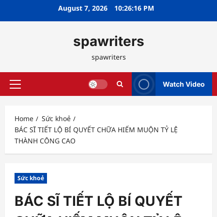
Skip
August 7, 2026
10:26:17 PM
to
content
spawriters
spawriters
Watch Video
Primary
Menu
Home
Sức khoẻ
BÁC SĨ TIẾT LỘ BÍ QUYẾT CHỮA HIẾM MUỘN TỶ LỆ
THÀNH CÔNG CAO
Sức khoẻ
BÁC SĨ TIẾT LỘ BÍ QUYẾT