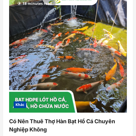
18 minutes read
Khác
Có Nên Thuê Thợ Hàn Bạt Hồ Cá Chuyên
Nghiệp Không