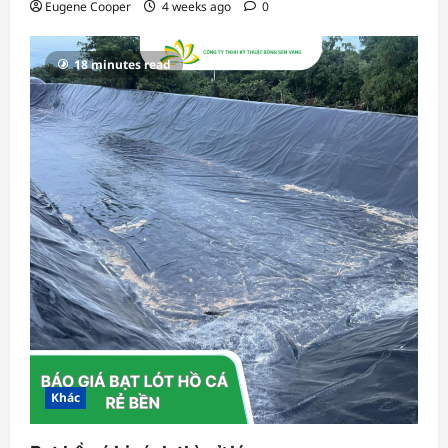
Eugene Cooper
4 weeks ago
0
18 minutes read
Khác