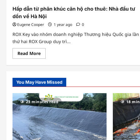
Hấp dẫn từ phân khúc căn hộ cho thuê: Nhà đầu tư
dồn về Hà Nội
Eugene Cooper
1 year ago
0
ROX Key vào nhóm doanh nghiệp Thương hiệu Quốc gia lần
thứ hai ROX Group duy trì...
Read
Read More
more
about
Hấp
dẫn
từ
phân
You May Have Missed
khúc
căn
hộ
cho
thuê:
23 minutes read
18 min
Nhà
đầu
tư
dồn
về
Hà
Nội