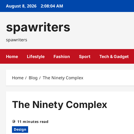
Skip
August 8, 2026
2:08:04 AM
to
content
spawriters
spawriters
Home
Lifestyle
Fashion
Sport
Tech & Gadget
Home
Blog
The Ninety Complex
The Ninety Complex
11 minutes read
Design