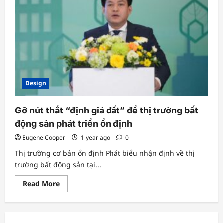
Design
Gỡ nút thắt “định giá đất” để thị trường bất
động sản phát triển ổn định
Eugene Cooper
1 year ago
0
Thị trường cơ bản ổn định Phát biểu nhận định về thị
trường bất động sản tại...
Read
Read More
more
about
Gỡ
nút
thắt