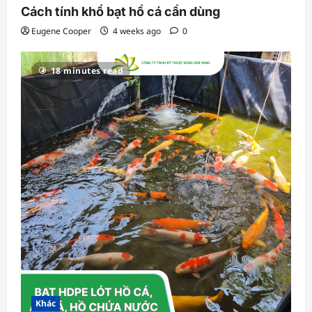
Cách tính khổ bạt hồ cá cần dùng
Eugene Cooper
4 weeks ago
0
18 minutes read
Khác