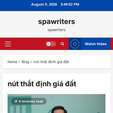
Skip
August 9, 2026
3:40:02 PM
to
content
spawriters
spawriters
Watch Video
Primary
Menu
Home
Blog
nút thắt định giá đất
nút thắt định giá đất
9 minutes read